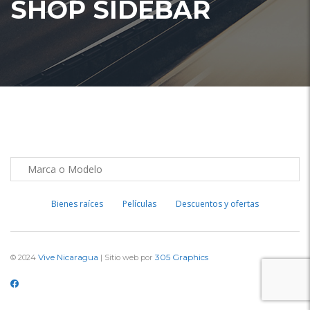
SHOP SIDEBAR
Bienes raíces
Películas
Descuentos y ofertas
Vive Nicaragua
305 Graphics
© 2024
| Sitio web por