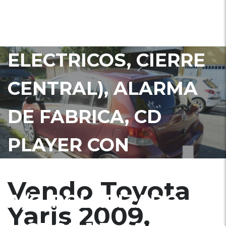
EXTRAS (VIDRIOS Y
ESPEJOS
ELECTRICOS, CIERRE
CENTRAL), ALARMA
DE FABRICA, CD
PLAYER CON
ENTRADA AUXILIAR,
Vendo Toyota
A/C, POLARIZADO,
Yaris 2009,