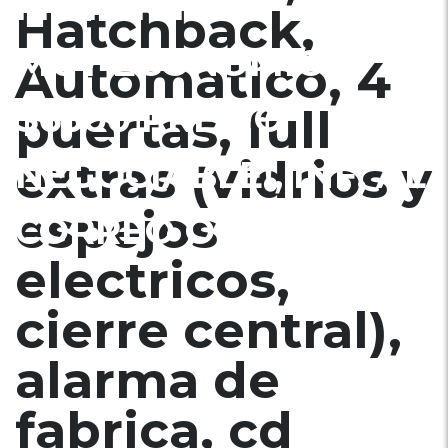
MOTOR 1.5L VVT-I,
Hatchback,
MUY ECONÓMICO,
Automatico, 4
$6500 PRECIO
puertas, full
extras (vidrios y
NEGOCIABLE!, INF. AL
espejos
CORREO Ó 79502922
electricos,
cierre central),
alarma de
fabrica, cd