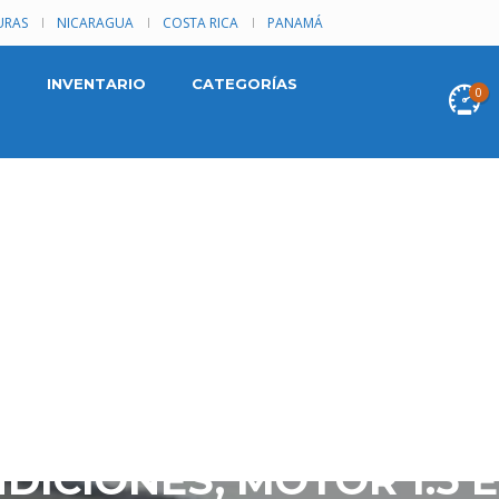
RAS
NICARAGUA
COSTA RICA
PANAMÁ
INVENTARIO
CATEGORÍAS
0
009, AUTOMÁTICO, TIPO
HÍCULO ELEGANTE Y CA
DICIONES, MOTOR 1.5 