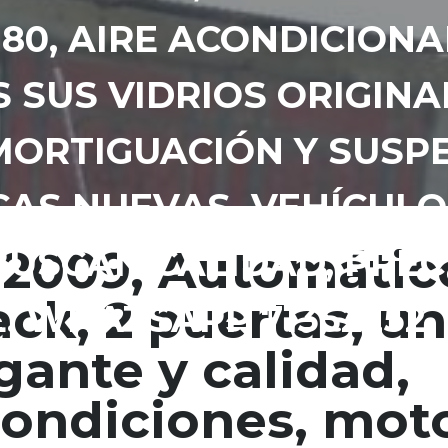
80, AIRE ACONDICIONA
 SUS VIDRIOS ORIGINA
MORTIGUACIÓN Y SUSP
CAS NUEVAS, VEHÍCUL
 2009, Automátic
USCAN CALIDAD, PRECI
ck, 2 puertas, un
L. WHATSAPP 71352252
gante y calidad,
condiciones, mot