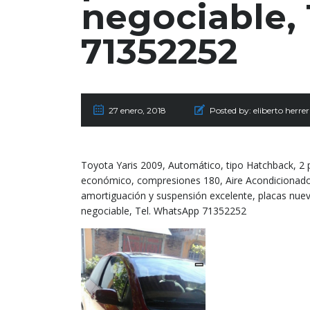
negociable,
71352252
27 enero, 2018
Posted by:
eliberto herre
Toyota Yaris 2009, Automático, tipo Hatchback, 2 p
económico, compresiones 180, Aire Acondicionado, e
amortiguación y suspensión excelente, placas nuev
negociable, Tel. WhatsApp 71352252