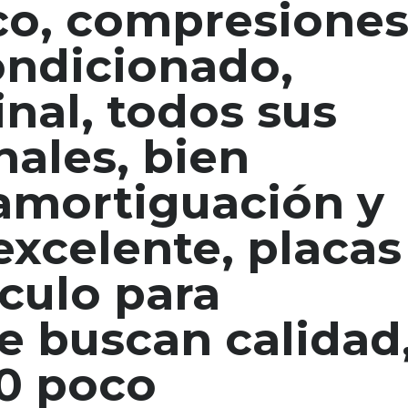
co, compresione
ondicionado,
inal, todos sus
nales, bien
 amortiguación y
xcelente, placas
culo para
e buscan calidad
00 poco