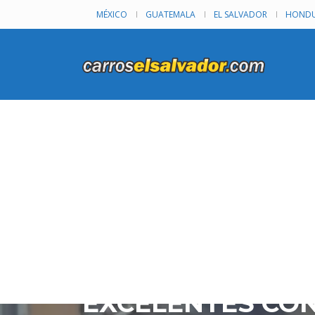
MÉXICO
GUATEMALA
EL SALVADOR
HONDU
TOYOTA YARIS 2
PUERTAS, UN VE
EXCELENTES CON