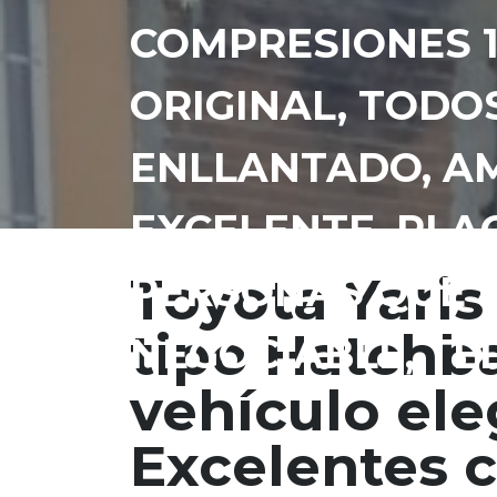
COMPRESIONES 1
ORIGINAL, TODOS
ENLLANTADO, A
EXCELENTE, PLA
Toyota Yaris
PERSONAS QUE B
tipo Hatchba
NEGOCIABLE, TE
vehículo ele
Excelentes 