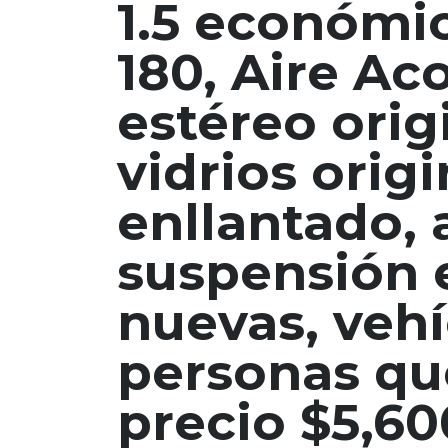
1.5 económi
180, Aire Ac
estéreo orig
vidrios origi
enllantado,
suspensión e
nuevas, vehí
personas qu
precio $5,6