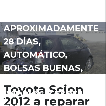
ESTARA EN ADUANA
EN
APROXIMADAMENTE
28 DÍAS,
AUTOMÁTICO,
BOLSAS BUENAS,
FULL EXTRAS
Toyota Scion
(VIDRIOS Y ESPEJOS
2012 a reparar