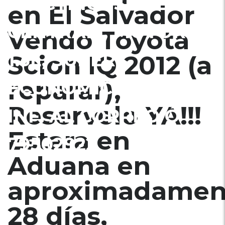
ELÉCTRICOS, CIERRE
en El Salvador
CENTRAL), MOTOR
Vendo Toyota
1.3L, SUPER
Scion IQ 2012 (a
reparar),
ECONÓMICO $4900,
Reservelo YA!!!
INF. AL CORREO Ó
Estara en
79502922
Aduana en
aproximadamen
28 días,