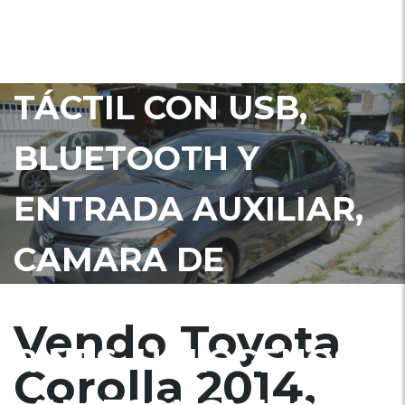
ELÉCTRICOS, CIERRE
CENTRAL), PANTALLA
TÁCTIL CON USB,
BLUETOOTH Y
ENTRADA AUXILIAR,
CAMARA DE
RETROCESO, A/C,
Vendo Toyota
RINES, HALOGENOS,
Corolla 2014,