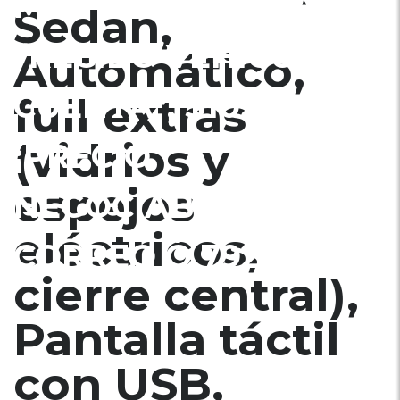
MUY ECONÓMICO,
Sedan,
“RECIBO VEHICULO A
Automático,
CUENTA”, $10500
full extras
(vidrios y
¡PRECIO
espejos
NEGOCIABLE!, INF. AL
eléctricos,
CORREO Ó 79278982
cierre central),
Pantalla táctil
con USB,