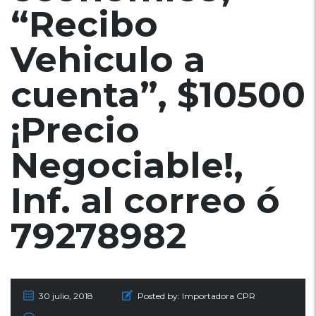
“Recibo
Vehiculo a
cuenta”, $10500
¡Precio
Negociable!,
Inf. al correo ó
79278982
30 julio, 2018
Posted by:
Importadora CPR