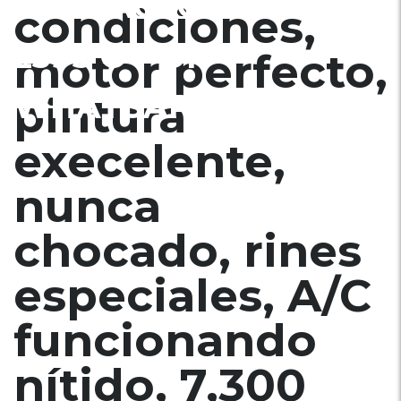
CONTACTO AL 7515-
condiciones,
2395 O POR
motor perfecto,
WHATSAPP !!
pintura
execelente,
nunca
chocado, rines
especiales, A/C
funcionando
nítido, 7,300