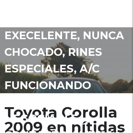
MOTOR PERFECTO,
PINTURA
EXECELENTE, NUNCA
CHOCADO, RINES
ESPECIALES, A/C
FUNCIONANDO
NÍTIDO, 7,300
Toyota Corolla
NEGOCIABLE,
2009 en nítidas