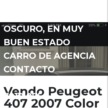
VENDO PEUGEOT 407
2007 COLOR AZUL
OSCURO, EN MUY
BUEN ESTADO
CARRO DE AGENCIA
CONTACTO
EDIBERTO REYES
Vendo Peugeot
7910 0754
407 2007 Color