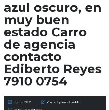
azul oscuro, en
muy buen
estado Carro
de agencia
contacto
Ediberto Reyes
7910 0754
16 julio, 2018
Posted by:
isabel castillo
No hay comentarios