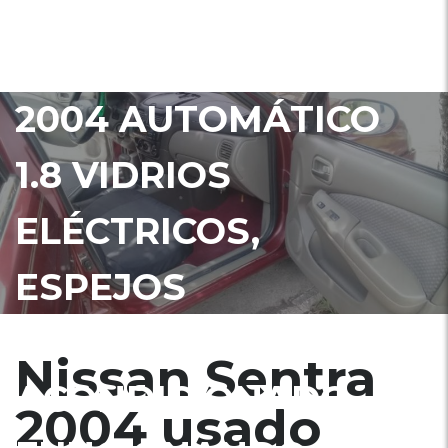
SALVADOR VENDO
NISSAN SENTRA B15
2004 AUTOMÁTICO
1.8 VIDRIOS
ELÉCTRICOS,
ESPEJOS
ELÉCTRICOS, AIRE
Nissan Sentra
ACONDICIONADO
2004 usado