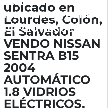
FUNCIONANDO,
ubicado en
HIDRAULICO, BONITO.
Lourdes, Colón,
PRECIO NEGOCIABLE
El Salvador
VENDO NISSAN
SENTRA B15
2004
AUTOMÁTICO
1.8 VIDRIOS
ELÉCTRICOS,