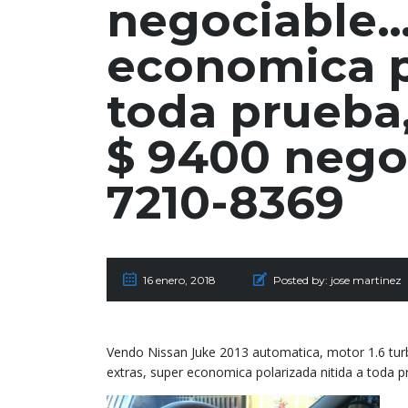
negociable… 
economica p
toda prueba,
$ 9400 nego
7210-8369
16 enero, 2018
Posted by:
jose martinez
Vendo Nissan Juke 2013 automatica, motor 1.6 turb
extras, super economica polarizada nitida a toda 