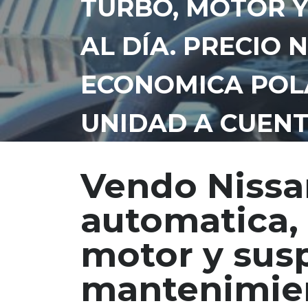
TURBO, MOTOR Y
AL DÍA. PRECIO 
ECONOMICA POLA
UNIDAD A CUENT
7210-8369
Vendo Nissa
automatica, 
motor y susp
mantenimient