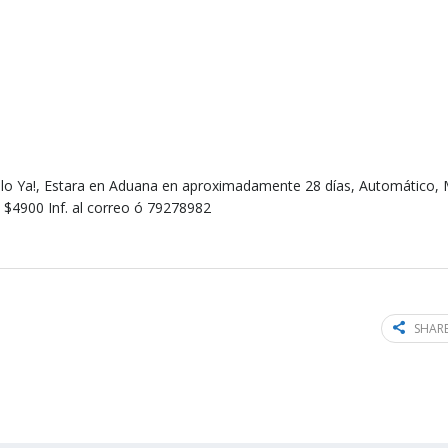
velo Ya!, Estara en Aduana en aproximadamente 28 días, Automático,
s), $4900 Inf. al correo ó 79278982
SHARE