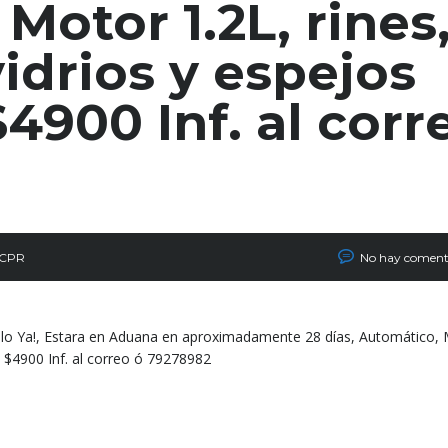
Motor 1.2L, rines
vidrios y espejos
$4900 Inf. al corr
 CPR
No hay coment
velo Ya!, Estara en Aduana en aproximadamente 28 días, Automático,
s), $4900 Inf. al correo ó 79278982