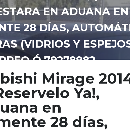
 ESTARA EN ADUANA EN
E 28 DÍAS, AUTOMÁTIC
RAS (VIDRIOS Y ESPEJO
ORREO Ó 79278982
bishi Mirage 2014
Reservelo Ya!,
duana en
ente 28 días,