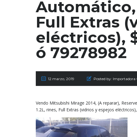
Automático, 
Full Extras (
eléctricos), 
ó 79278982
12 marzo, 2019
Posted by:
Importadora
Vendo Mitsubishi Mirage 2014, (A reparar), Reser
1.2L, rines, Full Extras (vidrios y espejos eléctrico