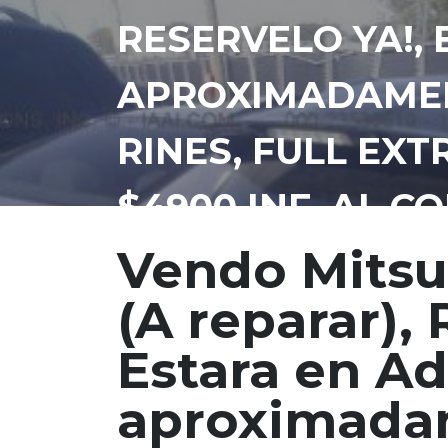
RESERVELO YA!,
APROXIMADAMENT
RINES, FULL EXT
$4900 INF. AL C
Vendo Mitsu
(A reparar), 
Estara en A
aproximadam