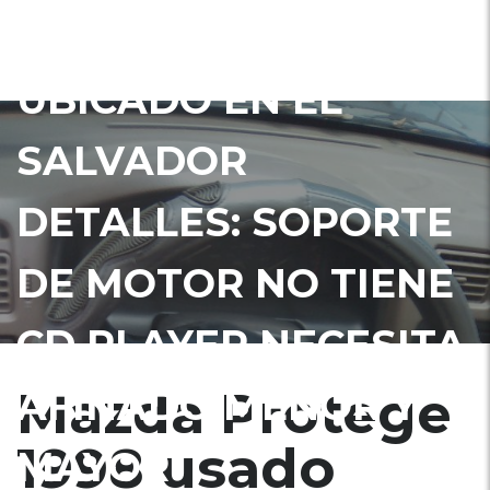
1998 USADO
UBICADO EN EL
SALVADOR
DETALLES: SOPORTE
DE MOTOR NO TIENE
CD PLAYER NECESITA
Mazda Protege
AFINADO MENOR Y
1998 usado
MAYOR