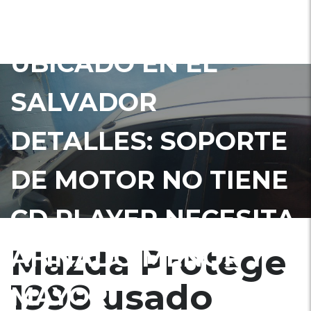
1998 USADO
UBICADO EN EL
SALVADOR
DETALLES: SOPORTE
DE MOTOR NO TIENE
CD PLAYER NECESITA
Mazda Protege
AFINADO MENOR Y
1998 usado
MAYOR