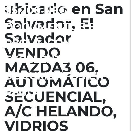
ubicado en San
$5,200 NEG.
Salvador, El
DOCUMENTOS EN
Salvador
REGLA. CONDICIÓN
VENDO
EXCELENTE,
MAZDA3 06,
DOCUMENTOS EN
AUTOMÁTICO
REGLA
SECUENCIAL,
A/C HELANDO,
VIDRIOS