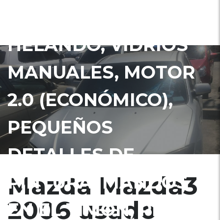
SECUENCIAL, A/C
HELANDO, VIDRIOS
MANUALES, MOTOR
2.0 (ECONÓMICO),
PEQUEÑOS
DETALLES DE
Mazda Mazda3
PINTURA, MANDOS
2006 usado
EN EL TIMÓN, PRECIO