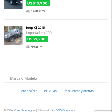
US$10,700
147000 mi
Jeep Cj 2015
Importadora CPR
US$7,200
95000 mi
Bienes raíces
Películas
Descuentos y ofertas
Vive Nicaragua
305 Graphics
© 2024
| Sitio web por