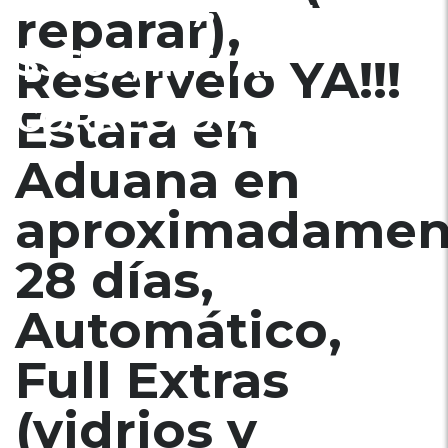
CENTRAL), RINES,
reparar),
$5600, INF. AL
Reservelo YA!!!
CORREO Ó 79502922
Estara en
Aduana en
aproximadamen
28 días,
Automático,
Full Extras
(vidrios y