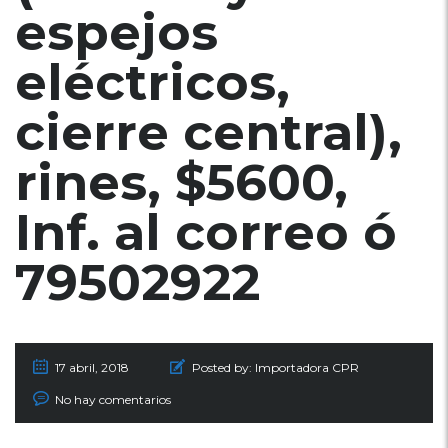
espejos
eléctricos,
cierre central),
rines, $5600,
Inf. al correo ó
79502922
17 abril, 2018
Posted by:
Importadora CPR
No hay comentarios