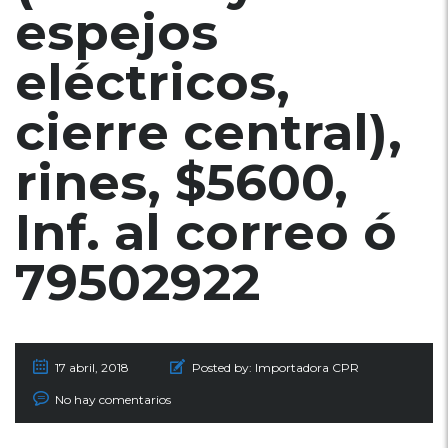
espejos
eléctricos,
cierre central),
rines, $5600,
Inf. al correo ó
79502922
17 abril, 2018
Posted by:
Importadora CPR
No hay comentarios