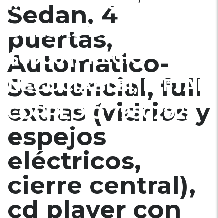
MUY ECONÓMICO,
Sedan, 4
BOLSAS BUENAS,
puertas,
$6000 ¡PRECIO
Automatico-
Secuencial, full
NEGOCIABLE!, INF. AL
extras (vidrios y
CORREO Ó 79502922
espejos
eléctricos,
cierre central),
cd player con