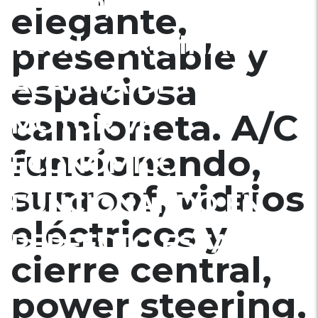
CUERO, PARRILLA DE
elegante,
TECHO ORIGINAL,
presentable y
ALARMA DE FABRICA,
espaciosa
camioneta. A/C
MOTOR V6
funcionando,
ECONÓMICO
sunroof, vidrios
FUNCIONANDO EN
eléctricos y
PERFECTO ESTADO.
cierre central,
power steering,