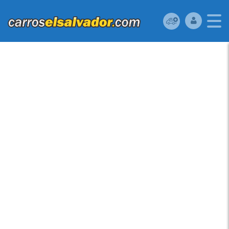
HONDA PASSPORT
2000 ELEGANTE,
PRESENTABLE Y
ESPACIOSA
CAMIONETA. A/C
FUNCIONANDO,
SUNROOF, VIDRIOS