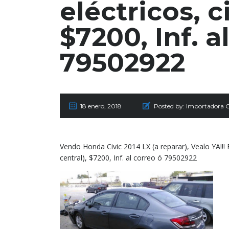
eléctricos, c
$7200, Inf. a
79502922
18 enero, 2018
Posted by:
Importadora 
Vendo Honda Civic 2014 LX (a reparar), Vealo YA!!! F
central), $7200, Inf. al correo ó 79502922