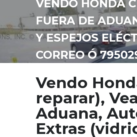
VENDO HONDA CIV
FUERA DE ADUAN
Y ESPEJOS ELÉCTR
CORREO Ó 79502
Vendo Honda
reparar), Vea
Aduana, Aut
Extras (vidri