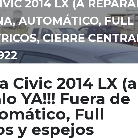
IC 2014 LX (A REPARAR
A, AUTOMÁTICO, FULL 
ICOS, CIERRE CENTRAL)
922
 Civic 2014 LX (a
lo YA!!! Fuera de
omático, Full
os y espejos