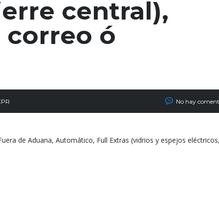
ierre central),
l correo ó
CPR
No hay coment
uera de Aduana, Automático, Full Extras (vidrios y espejos eléctricos,