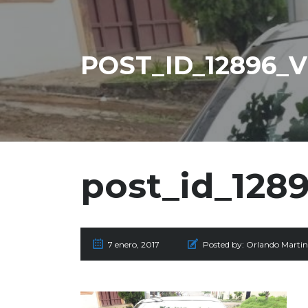
POST_ID_12896_
post_id_128
7 enero, 2017
Posted by:
Orlando Marti