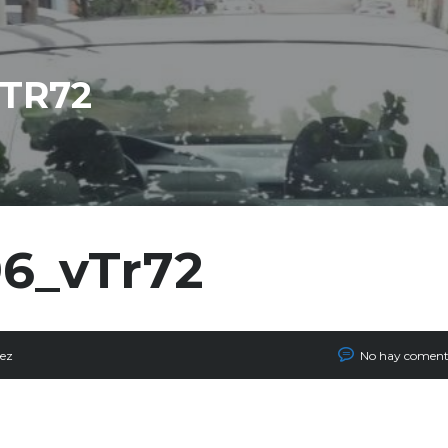
VTR72
96_vTr72
nez
No hay coment