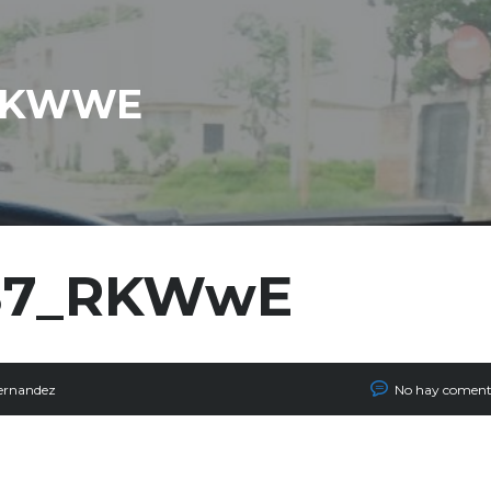
_RKWWE
687_RKWwE
ernandez
No hay coment