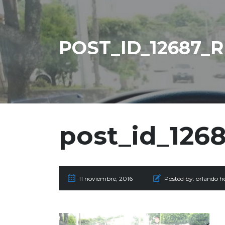
POST_ID_12687
post_id_12
11 noviembre, 2016
Posted by:
orlando h