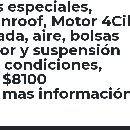
s especiales,
nroof, Motor 4Cil
ada, aire, bolsas
or y suspensión
 condiciones,
, $8100
 mas informació