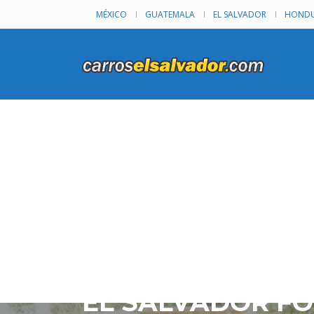
MÉXICO
GUATEMALA
EL SALVADOR
HONDU
FORD ESCAPE 20
EL SALVADOR FO