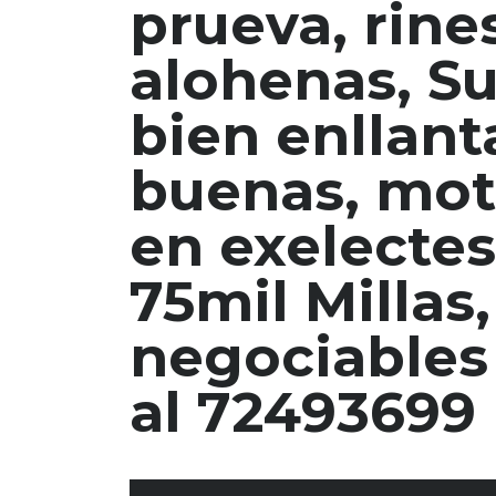
prueva, rine
alohenas, Su
bien enllant
buenas, mot
en exelectes
75mil Millas
negociables
al 72493699