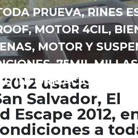
TODA PRUEVA, RINES E
OOF, MOTOR 4CIL, BIE
UENAS, MOTOR Y SUSPE
CIONES, 75MIL MILLAS
 2012 usada
S INFORMACIÓN AL 72
an Salvador, El
d Escape 2012, e
condiciones a tod