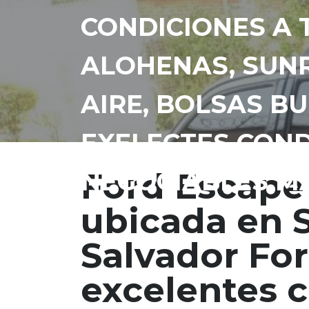
CONDICIONES A 
ALOHENAS, SUNR
AIRE, BOLSAS B
EXELECTES CONDI
Ford Escape
NEGOCIABLES MA
ubicada en S
Salvador For
excelentes 