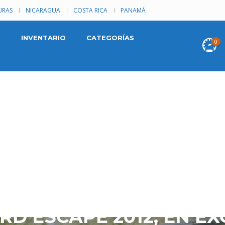
RAS
NICARAGUA
COSTA RICA
PANAMÁ
INVENTARIO
CATEGORÍAS
0
12 USADA UBICADA EN
RD ESCAPE 2012, EN E