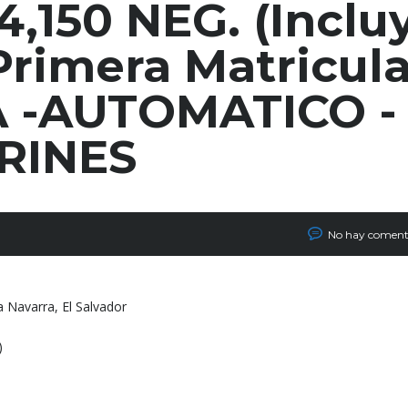
,150 NEG. (Inclu
Primera Matricula
A -AUTOMATICO -
RINES
No hay coment
 Navarra, El Salvador
)