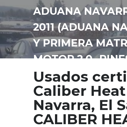
ADUANA NAVARR
2011 (ADUANA NA
Y PRIMERA MATR
MOTOR 2.0 -RINE
Usados cert
Caliber Hea
Navarra, El
CALIBER HE