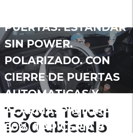
TERCEL 1990 DOS
PUERTAS. ESTANDAR
SIN POWER.
POLARIZADO. CON
CIERRE DE PUERTAS
AUTOMATICAS Y
Toyota Tercel
ALARMA. PINTURA
1990 ubicado
80%. TAPICERIA 8 DE