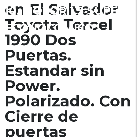
en El Salvador
10. MOTOR 1.5 SUPER
Toyota Tercel
ECONOCOMICO
1990 Dos
Puertas.
Estandar sin
Power.
Polarizado. Con
Cierre de
puertas