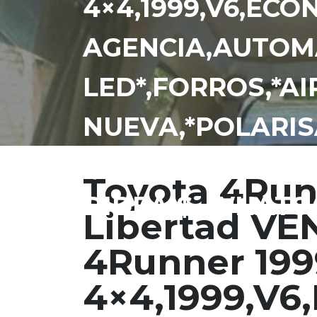
4×4,1999,V6,EC
AGENCIA,AUTOMA
LED*,FORROS,*AI
NUEVA,*POLARIS
*,*MANTTO ALD 
Toyota 4Run
DIDEA $,.WHATSA
Libertad VE
4Runner 199
4×4,1999,V