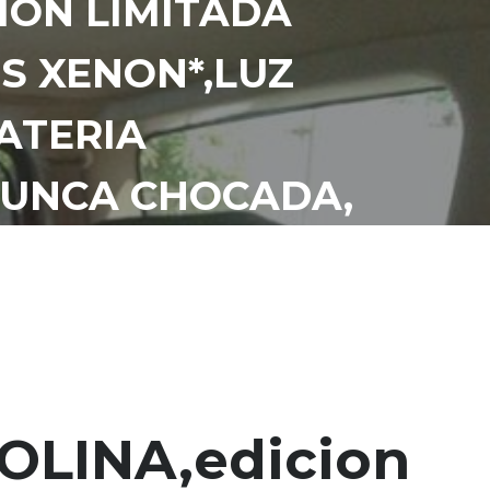
ION LIMITADA
ES XENON*,LUZ
BATERIA
NUNCA CHOCADA,
STOS SOLO DE
OLINA,edicion