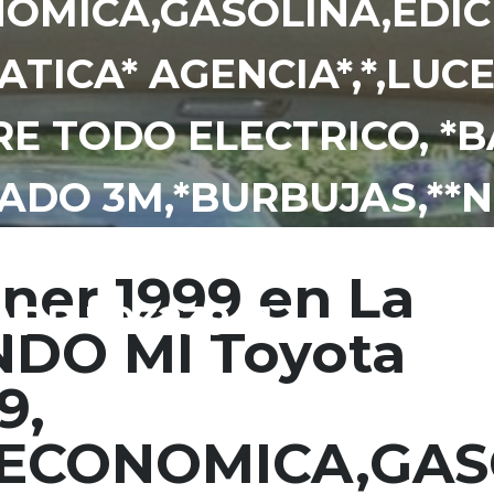
ONOMICA,GASOLINA,EDIC
TICA* AGENCIA*,*,LUC
RE TODO ELECTRICO, *
ADO 3M,*BURBUJAS,**
IA AL IGUAL QUE REPUE
ner 1999 en La
PP 70323941.
NDO MI Toyota
9,
6,ECONOMICA,GAS