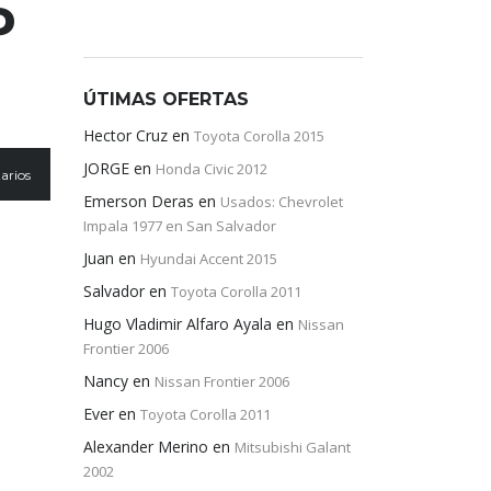
P
ÚTIMAS OFERTAS
Hector Cruz
en
Toyota Corolla 2015
JORGE
en
Honda Civic 2012
arios
Emerson Deras
en
Usados: Chevrolet
Impala 1977 en San Salvador
Juan
en
Hyundai Accent 2015
Salvador
en
Toyota Corolla 2011
Hugo Vladimir Alfaro Ayala
en
Nissan
Frontier 2006
Nancy
en
Nissan Frontier 2006
Ever
en
Toyota Corolla 2011
Alexander Merino
en
Mitsubishi Galant
2002