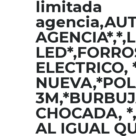
limitada
agencia,AU
AGENCIA*,*,
LED*,FORRO
ELECTRICO, 
NUEVA,*PO
3M,*BURBUJ
CHOCADA, *
AL IGUAL Q