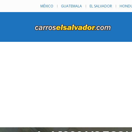
MÉXICO
GUATEMALA
EL SALVADOR
HONDU
TOYOTA 4RUNNER
TOYOTA 4RUNNER