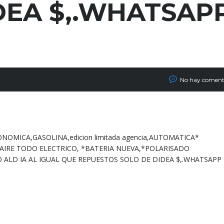
DEA $,.WHATSAP
No hay coment
ONOMICA,GASOLINA,edicion limitada agencia,AUTOMATICA*
AIRE TODO ELECTRICO, *BATERIA NUEVA,*POLARISADO
ALD IA AL IGUAL QUE REPUESTOS SOLO DE DIDEA $,.WHATSAPP