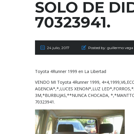
SOLO DE DI
70323941.
24 julio, 2017
Posted by:
guillermo vega
Toyota 4Runner 1999 en La Libertad
VENDO MI Toyota 4Runner 1999, 4×4,1999,V6,EC
AGENCIA*,*,LUCES XENON*,LUZ LED*,FORROS,*
3M,*BURBUJAS,**NUNCA CHOCADA, *,*MANTTO 
70323941.