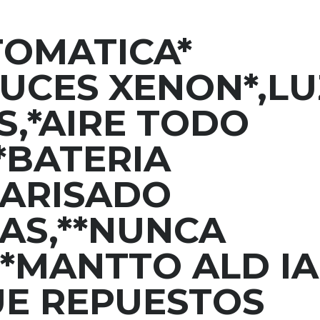
TOMATICA*
LUCES XENON*,L
S,*AIRE TODO
*BATERIA
LARISADO
AS,**NUNCA
,*MANTTO ALD IA
UE REPUESTOS