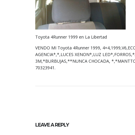
Toyota 4Runner 1999 en La Libertad
VENDO MI Toyota 4Runner 1999, 4×4,1999,V6,EC
AGENCIA*,*,LUCES XENON*,LUZ LED*,FORROS,*
3M,*BURBUJAS,**NUNCA CHOCADA, *,*MANTTO 
70323941.
LEAVE A REPLY