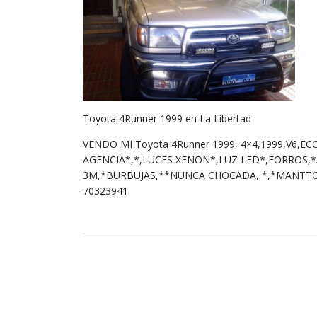
Toyota 4Runner 1999 en La Libertad
VENDO MI Toyota 4Runner 1999, 4×4,1999,V6,EC
AGENCIA*,*,LUCES XENON*,LUZ LED*,FORROS,*
3M,*BURBUJAS,**NUNCA CHOCADA, *,*MANTTO 
70323941.