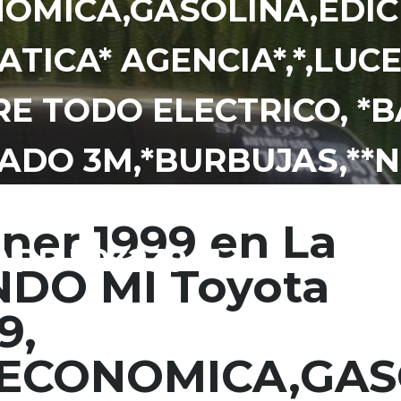
ONOMICA,GASOLINA,EDIC
TICA* AGENCIA*,*,LUC
RE TODO ELECTRICO, *
ADO 3M,*BURBUJAS,**
IA AL IGUAL QUE REPUE
ner 1999 en La
PP 70323941.
NDO MI Toyota
9,
6,ECONOMICA,GAS