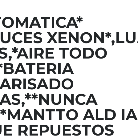
TOMATICA*
LUCES XENON*,L
S,*AIRE TODO
*BATERIA
LARISADO
AS,**NUNCA
,*MANTTO ALD IA
UE REPUESTOS