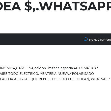
DEA $,.WHATSAP
No hay coment
ONOMICA,GASOLINA,edicion limitada agencia,AUTOMATICA*
AIRE TODO ELECTRICO, *BATERIA NUEVA,*POLARISADO
ALD IA AL IGUAL QUE REPUESTOS SOLO DE DIDEA $,.WHATSAPP