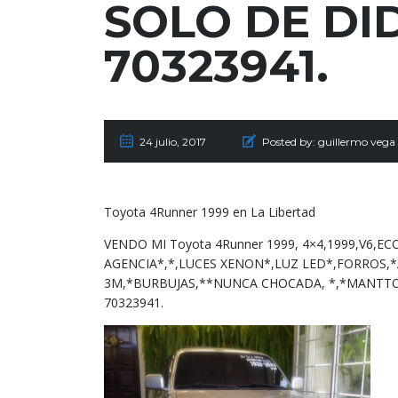
SOLO DE DI
70323941.
24 julio, 2017
Posted by:
guillermo vega
Toyota 4Runner 1999 en La Libertad
VENDO MI Toyota 4Runner 1999, 4×4,1999,V6,EC
AGENCIA*,*,LUCES XENON*,LUZ LED*,FORROS,*
3M,*BURBUJAS,**NUNCA CHOCADA, *,*MANTTO 
70323941.