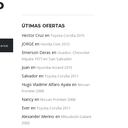
P
ÚTIMAS OFERTAS
Hector Cruz
en
Toyota Corolla 2015
JORGE
en
Honda Civic 2012
arios
Emerson Deras
en
Usados: Chevrolet
Impala 1977 en San Salvador
Juan
en
Hyundai Accent 2015
Salvador
en
Toyota Corolla 2011
Hugo Vladimir Alfaro Ayala
en
Nissan
Frontier 2006
Nancy
en
Nissan Frontier 2006
Ever
en
Toyota Corolla 2011
Alexander Merino
en
Mitsubishi Galant
2002