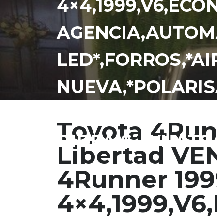
4×4,1999,V6,EC
AGENCIA,AUTOMA
LED*,FORROS,*AI
NUEVA,*POLARIS
*,*MANTTO ALD 
Toyota 4Run
DIDEA $,.WHATSA
Libertad VE
4Runner 199
4×4,1999,V