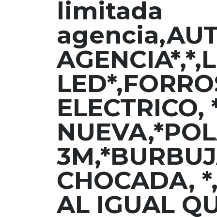
limitada
agencia,AU
AGENCIA*,*,
LED*,FORRO
ELECTRICO, 
NUEVA,*PO
3M,*BURBUJ
CHOCADA, *
AL IGUAL Q