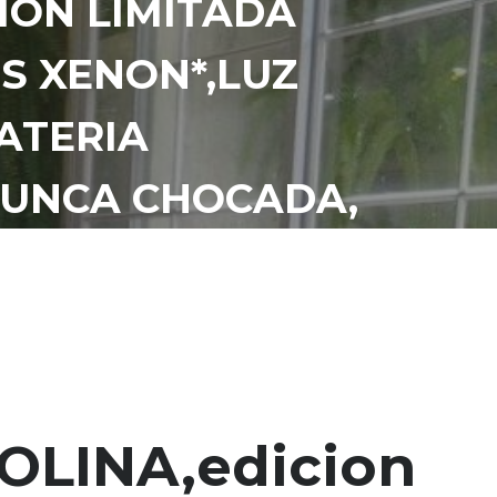
ION LIMITADA
ES XENON*,LUZ
BATERIA
NUNCA CHOCADA,
STOS SOLO DE
OLINA,edicion