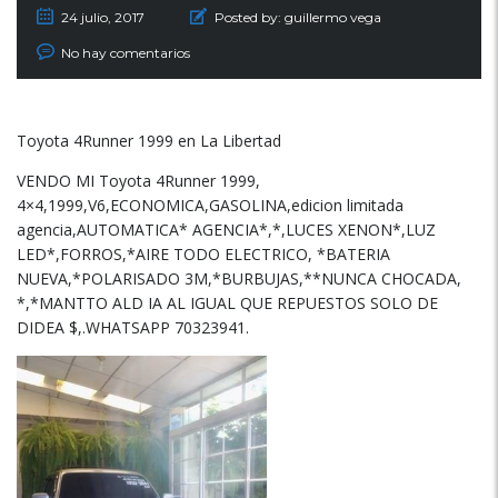
24 julio, 2017
Posted by:
guillermo vega
No hay comentarios
Toyota 4Runner 1999 en La Libertad
VENDO MI Toyota 4Runner 1999,
4×4,1999,V6,ECONOMICA,GASOLINA,edicion limitada
agencia,AUTOMATICA* AGENCIA*,*,LUCES XENON*,LUZ
LED*,FORROS,*AIRE TODO ELECTRICO, *BATERIA
NUEVA,*POLARISADO 3M,*BURBUJAS,**NUNCA CHOCADA,
*,*MANTTO ALD IA AL IGUAL QUE REPUESTOS SOLO DE
DIDEA $,.WHATSAPP 70323941.