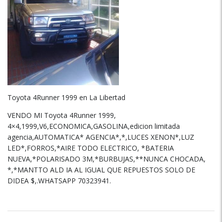
Toyota 4Runner 1999 en La Libertad
VENDO MI Toyota 4Runner 1999,
4×4,1999,V6,ECONOMICA,GASOLINA,edicion limitada
agencia,AUTOMATICA* AGENCIA*,*,LUCES XENON*,LUZ
LED*,FORROS,*AIRE TODO ELECTRICO, *BATERIA
NUEVA,*POLARISADO 3M,*BURBUJAS,**NUNCA CHOCADA,
*,*MANTTO ALD IA AL IGUAL QUE REPUESTOS SOLO DE
DIDEA $,.WHATSAPP 70323941.