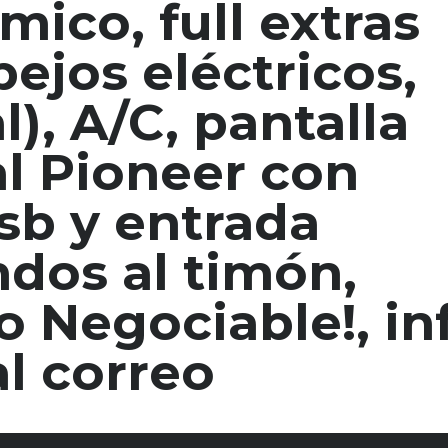
ico, full extras
pejos eléctricos,
l), A/C, pantalla
nal Pioneer con
sb y entrada
ndos al timón,
o Negociable!, inf
l correo