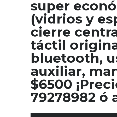
super económ
(vidrios y es
cierre centra
táctil origi
bluetooth, u
auxiliar, ma
$6500 ¡Preci
79278982 ó a