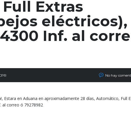
Full Extras
pejos eléctricos),
4300 Inf. al corr
 CPR
No hay coment
a!, Estara en Aduana en aproximadamente 28 días, Automático, Full E
nf. al correo ó 79278982