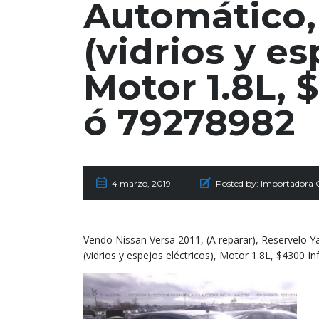
Automático, 
(vidrios y es
Motor 1.8L, $
ó 79278982
4 marzo, 2019
Posted by:
Importadora
Vendo Nissan Versa 2011, (A reparar), Reservelo Y
(vidrios y espejos eléctricos), Motor 1.8L, $4300 I