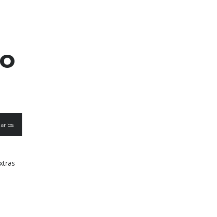
eo
arios
xtras