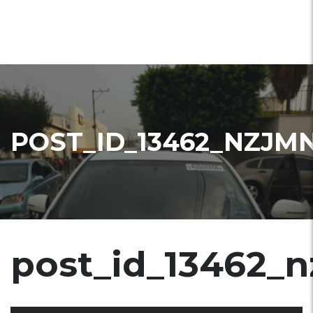
POST_ID_13462_NZJM
post_id_13462_