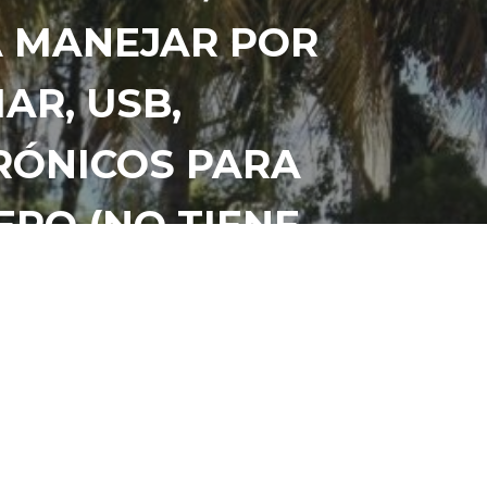
A MANEJAR POR
AR, USB,
RÓNICOS PARA
ERO (NO TIENE
RIOS.