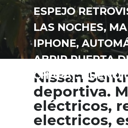
ESPEJO RETROVI
LAS NOCHES, MAN
IPHONE, AUTOMÁ
ABRIR PUERTA D
Nissan Sentr
CHAPA). DUEÑO 
deportiva. M
eléctricos, r
electricos, 