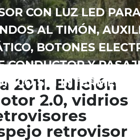
SOR CON LUZ LED PAR
DOS AL TIMÓN, AUXILI
TICO, BOTONES ELECT
E CONDUCTOR Y PASAJ
a 2011. Edición
ÚNICO SIN INTERMEDIA
otor 2.0, vidrios
etrovisores
espejo retrovisor