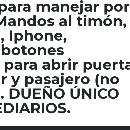
 para manejar por
Mandos al timón,
B, Iphone,
 botones
 para abrir puert
 y pasajero (no
). DUEÑO ÚNICO
EDIARIOS.