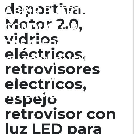
deportiva.
ABRIR PUERTA DE
Motor 2.0,
CONDUCTOR Y
vidrios
PASAJERO (NO TIENE
eléctricos,
CHAPA). DUEÑO
retrovisores
ÚNICO SIN
electricos,
INTERMEDIARIOS.
espejo
retrovisor con
luz LED para