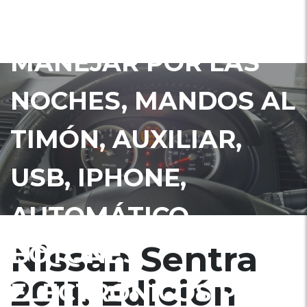
LUZ LED PARA
MANEJAR POR LAS
NOCHES, MANDOS AL
TIMÓN, AUXILIAR,
USB, IPHONE,
AUTOMÁTICO,
Nissan Sentra
BOTONES
2011. Edición
ELECTRÓNICOS PARA