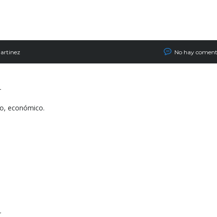
artinez
No hay coment
r
o, económico.
r