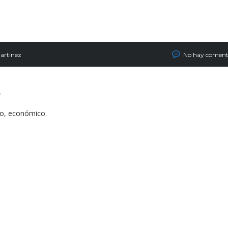
artinez
No hay coment
r
o, económico.