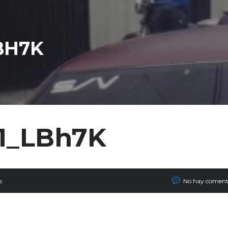
BH7K
11_LBh7K
s
No hay coment