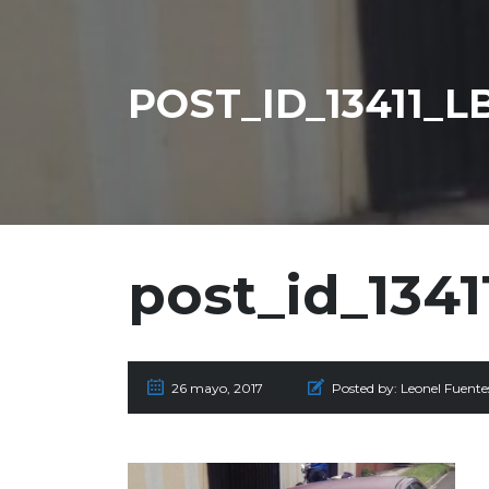
POST_ID_13411_L
post_id_134
26 mayo, 2017
Posted by:
Leonel Fuente