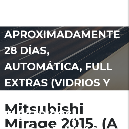
ESTARA EN ADUANA
EN
APROXIMADAMENTE
28 DÍAS,
AUTOMÁTICA, FULL
EXTRAS (VIDRIOS Y
ESPEJOS
Mitsubishi
ELÉCTRICOS),
Mirage 2015, (A