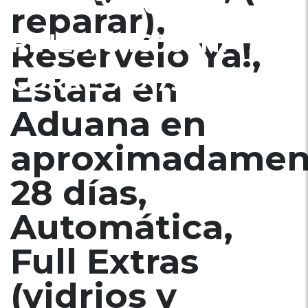
BOLSAS BUENAS,
reparar),
RINES, $4600 INF. AL
Reservelo Ya!,
CORREO Ó 79278982
Estara en
Aduana en
aproximadamen
28 días,
Automática,
Full Extras
(vidrios y