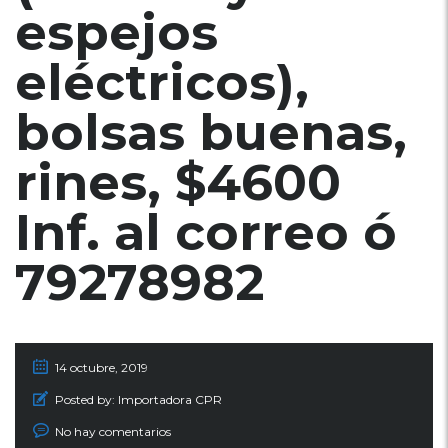
espejos
eléctricos),
bolsas buenas,
rines, $4600
Inf. al correo ó
79278982
14 octubre, 2019
Posted by:
Importadora CPR
No hay comentarios