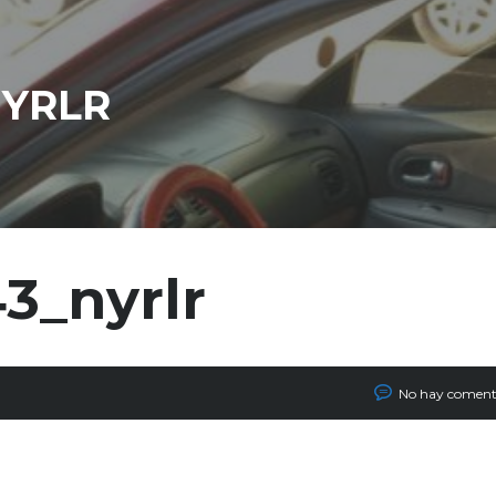
NYRLR
3_nyrlr
No hay coment