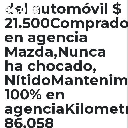
del automóvil $
86,058
21.500Comprad
en agencia
Mazda,Nunca
ha chocado,
NítidoMantenim
100% en
agenciaKilometr
86,058