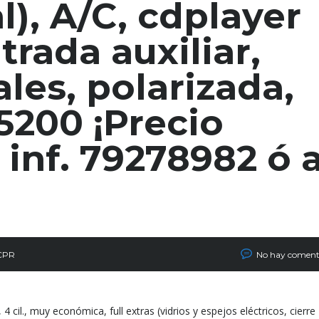
l), A/C, cdplayer
trada auxiliar,
ales, polarizada,
5200 ¡Precio
 inf. 79278982 ó a
 CPR
No hay coment
cil., muy económica, full extras (vidrios y espejos eléctricos, cierre