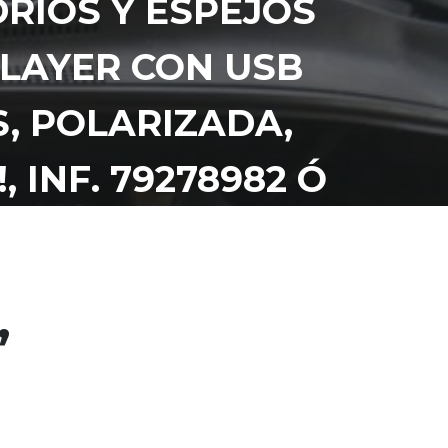
DRIOS Y ESPEJOS
DPLAYER CON USB
S, POLARIZADA,
 INF. 79278982 Ó
,