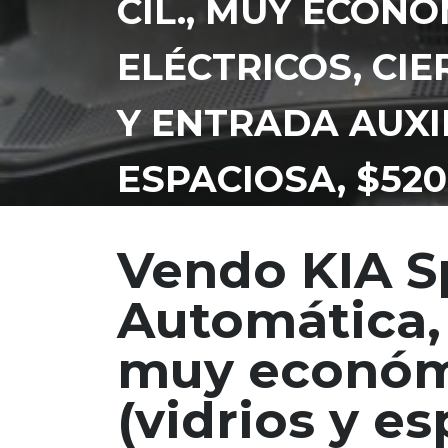
CIL., MUY ECONÓ
ELÉCTRICOS, CIE
Y ENTRADA AUXIL
ESPACIOSA, $520
AL CORREO
Vendo KIA S
Automática, 
muy económic
(vidrios y es