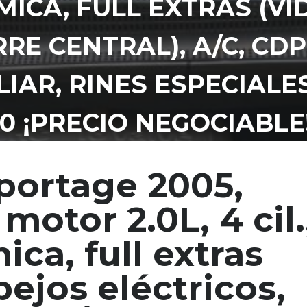
MICA, FULL EXTRAS (VI
RRE CENTRAL), A/C, C
IAR, RINES ESPECIALE
0 ¡PRECIO NEGOCIABLE!,
portage 2005,
motor 2.0L, 4 cil.
a, full extras
pejos eléctricos,