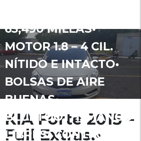
SEDAN DE LUJO•
63,490 MILLAS•
MOTOR 1.8 – 4 CIL.
NÍTIDO E INTACTO•
BOLSAS DE AIRE
BUENAS•
KIA Forte 2015 –
BLUETOOTH, MANOS
Full Extras.•
LIBRES• CONTROLES