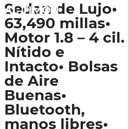
Sedan de Lujo•
AL TIMÓN
63,490 millas•
Motor 1.8 – 4 cil.
Nítido e
Intacto• Bolsas
de Aire
Buenas•
Bluetooth,
manos libres•