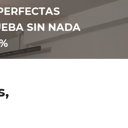
 PERFECTAS
UEBA SIN NADA
0%
s,
n