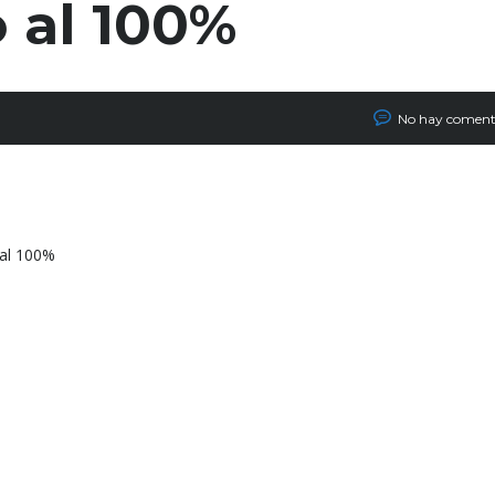
 al 100%
No hay coment
 al 100%