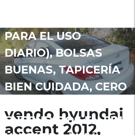
ECO(CARRITO MUY
ECONÓMICO BUENO
PARA EL USO
DIARIO), BOLSAS
BUENAS, TAPICERÍA
BIEN CUIDADA, CERO
CÓDIGOS NI PILOTOS
vendo hyundai
ENCENDIDOS EN FIN
accent 2012,