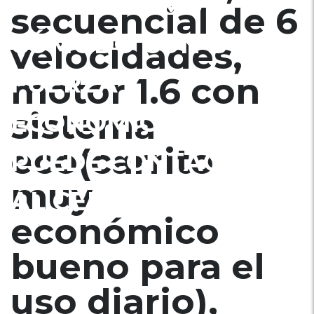
UN CARRO MUY
secuencial de 6
CÓMODO CON BUENA
velocidades,
FUERZA Y
motor 1.6 con
sistema
ECONÓMICO, ME
eco(carrito
PUEDE CONTACTAR
muy
AL CEL/WAP74510010
económico
bueno para el
uso diario),