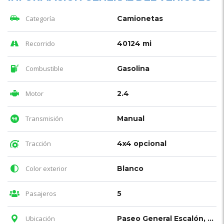
Categoría
Camionetas
Recorrido
40124 mi
Combustible
Gasolina
Motor
2.4
Transmisión
Manual
Tracción
4x4 opcional
Color exterior
Blanco
Pasajeros
5
Ubicación
Paseo General Escalón, San Salvador, El Salvador