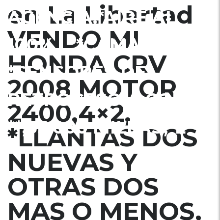
en La Libertad
AGENCIA,*AIRE AL
VENDO MI
100% , **CAMARA Y
HONDA CRV
*SENSORES DE
2008 MOTOR
RETROCESO A COLOR
2400,4×2,
**,55,000 MILLAS,*L
*LLANTAS DOS
NUEVAS Y
OTRAS DOS
MAS O MENOS,