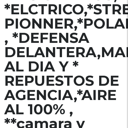
*ELCTRICO,*STR
PIONNER,*POLA
, *DEFENSA
DELANTERA,MA
AL DIA Y *
REPUESTOS DE
AGENCIA,*AIRE
AL 100% ,
**camara y