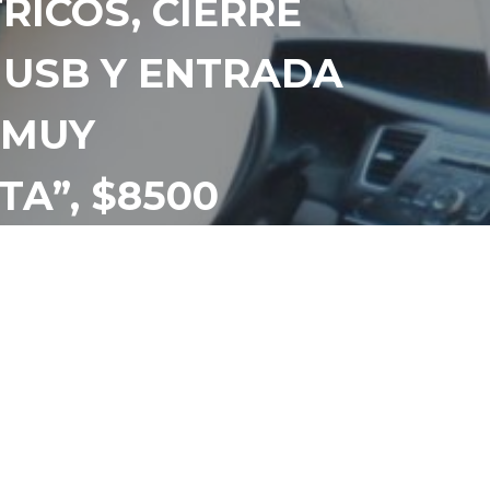
RICOS, CIERRE
 USB Y ENTRADA
 MUY
A”, $8500
Ó 79278982