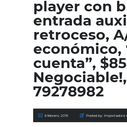
player con b
entrada auxi
retroceso, A
económico, 
cuenta”, $85
Negociable!, 
79278982
6 febrero, 2019
Posted by:
Importadora