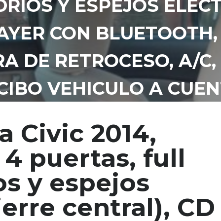
DRIOS Y ESPEJOS ELÉCT
LAYER CON BLUETOOTH,
RA DE RETROCESO, A/C,
CIBO VEHICULO A CUENT
BLE!, INF. AL CORREO 
 Civic 2014,
4 puertas, full
os y espejos
ierre central), CD