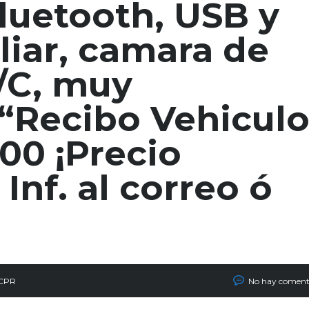
luetooth, USB y
liar, camara de
/C, muy
“Recibo Vehiculo
00 ¡Precio
Inf. al correo ó
 CPR
No hay coment