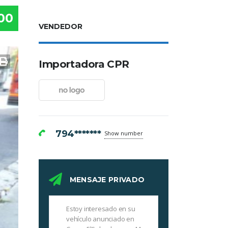
00
VENDEDOR
Importadora CPR
794*******
Show number
MENSAJE PRIVADO