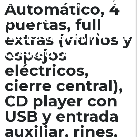
ECONÓMICO, $6900
Automático, 4
¡PRECIO
puertas, full
NEGOCIABLE!, INF. AL
extras (vidrios y
espejos
CORREO Ó 79278982
eléctricos,
cierre central),
CD player con
USB y entrada
auxiliar, rines,