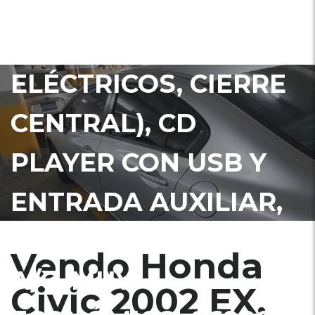
EXTRAS (VIDRIOS Y
ESPEJOS
ELÉCTRICOS, CIERRE
CENTRAL), CD
PLAYER CON USB Y
ENTRADA AUXILIAR,
RINES, SUNROOF,
Vendo Honda
A/C, MUY
Civic 2002 EX,