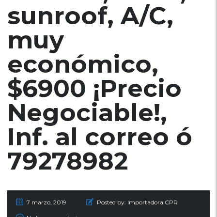
sunroof, A/C,
muy
económico,
$6900 ¡Precio
Negociable!,
Inf. al correo ó
79278982
7 marzo, 2019
Posted by:
Importadora CPR