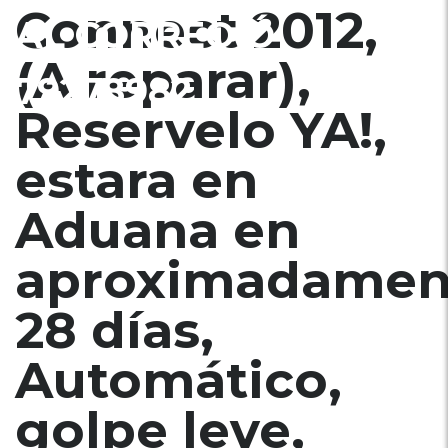
Connect 2012,
AL CORREO Ó
(A reparar),
79278982
Reservelo YA!,
estara en
Aduana en
aproximadamen
28 días,
Automático,
golpe leve,