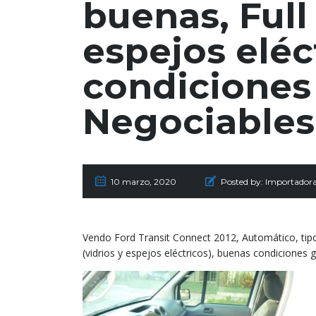
buenas, Full 
espejos eléc
condiciones
Negociables!
10 marzo, 2020
Posted by:
Importador
Vendo Ford Transit Connect 2012, Automático, tipo 
(vidrios y espejos eléctricos), buenas condiciones