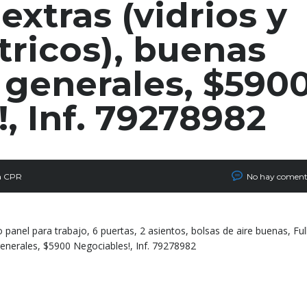
extras (vidrios y
tricos), buenas
 generales, $590
, Inf. 79278982
a CPR
No hay coment
panel para trabajo, 6 puertas, 2 asientos, bolsas de aire buenas, Ful
 generales, $5900 Negociables!, Inf. 79278982