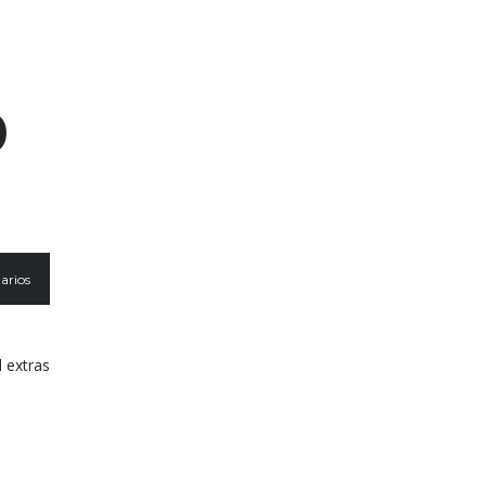
0
arios
l extras