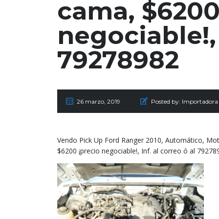
cama, $6200
negociable!, 
79278982
26 marzo, 2019
Posted by:
Importador
Vendo Pick Up Ford Ranger 2010, Automático, Motor 
$6200 ¡precio negociable!, Inf. al correo ó al 79278