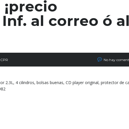
 ¡precio
Inf. al correo ó a
a CPR
No hay coment
2.3L, 4 cilindros, bolsas buenas, CD player original, protector de 
982