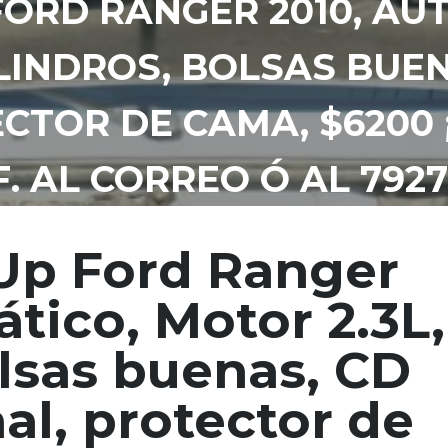
FORD RANGER 2010, AU
ILINDROS, BOLSAS BUE
ECTOR DE CAMA, $6200 
F. AL CORREO Ó AL 792
Up Ford Ranger
tico, Motor 2.3L,
olsas buenas, CD
nal, protector de