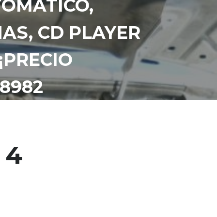
TOMÁTICO,
NAS, CD PLAYER
¡PRECIO
78982
 4