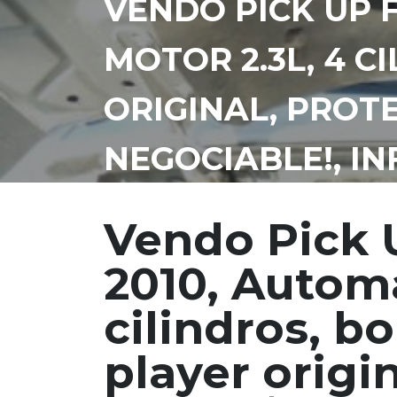
VENDO PICK UP 
MOTOR 2.3L, 4 C
ORIGINAL, PROT
NEGOCIABLE!, IN
Vendo Pick 
2010, Automá
cilindros, b
player origi